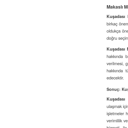
Makaslı Ma
Kuşadası 
birkaç önem
oldukça önem
doğru seçimi
Kuşadası M
hakkında b
verilmesi, g
hakkında tü
edecektir.
Sonuç: Kuş
Kuşadası 
ulaşmak içi
işletmeler h
verimlilik 
hizmeti il