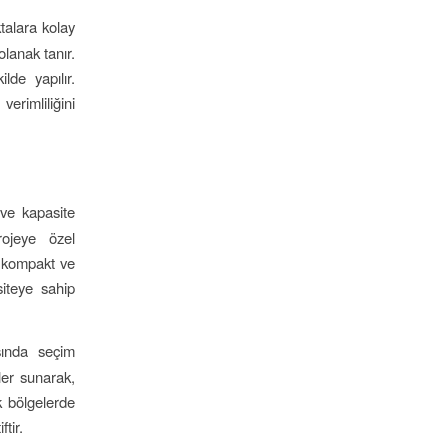
talara kolay
olanak tanır.
lde yapılır.
erimliliğini
 ve kapasite
rojeye özel
ha kompakt ve
siteye sahip
asında seçim
er sunarak,
ik bölgelerde
tir.