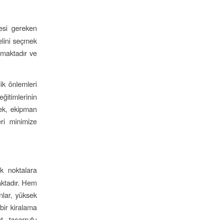
esi gereken
elini seçmek
unmaktadır ve
ik önlemleri
itimlerinin
erek, ekipman
eri minimize
ek noktalara
aktadır. Hem
anlar, yüksek
bir kiralama
t tasarrufu