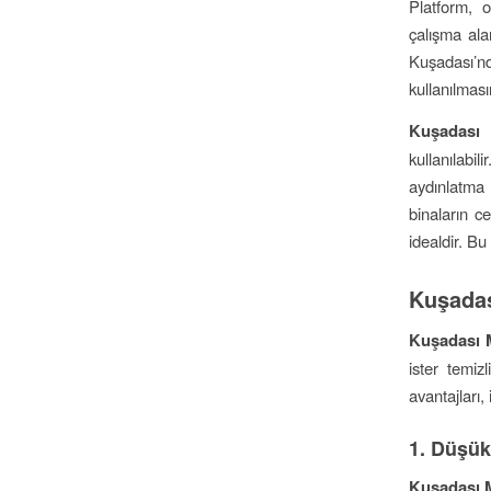
Platform, o
çalışma alan
Kuşadası’nda
kullanılması
Kuşadası 
kullanılabi
aydınlatma 
binaların c
idealdir. Bu
Kuşadas
Kuşadası M
ister temiz
avantajları,
1.
Düşük
Kuşadası M