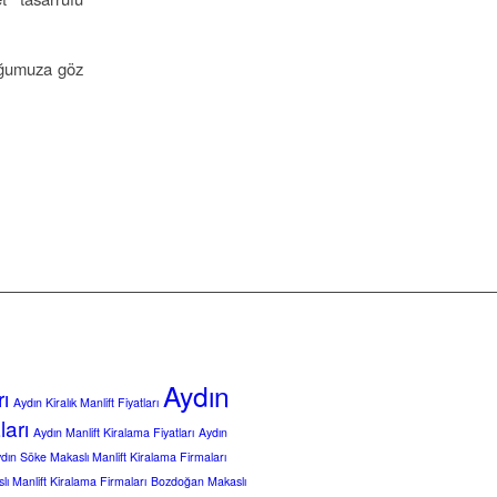
ğumuza göz
Aydın
rı
Aydın Kiralık Manlift Fiyatları
ları
Aydın Manlift Kiralama Fiyatları
Aydın
dın Söke Makaslı Manlift Kiralama Firmaları
ı Manlift Kiralama Firmaları
Bozdoğan Makaslı