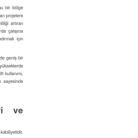
uğu bir bölge
yan projelere
iliği artıran
arda çalışma
ndırmak için
de geniş bir
 yükseklerde
ft kullanımı,
mı sayesinde
ri ve
abiliyetidir.