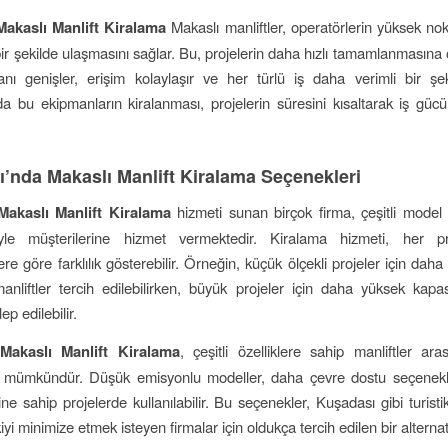
akaslı Manlift Kiralama
Makaslı manliftler, operatörlerin yüksek nok
ir şekilde ulaşmasını sağlar. Bu, projelerin daha hızlı tamamlanmasına 
nı genişler, erişim kolaylaşır ve her türlü iş daha verimli bir şeki
a bu ekipmanların kiralanması, projelerin süresini kısaltarak iş gücü v
’nda Makaslı Manlift Kiralama Seçenekleri
akaslı Manlift Kiralama
hizmeti sunan birçok firma, çeşitli model
iyle müşterilerine hizmet vermektedir. Kiralama hizmeti, her p
re göre farklılık gösterebilir. Örneğin, küçük ölçekli projeler için da
 manliftler tercih edilebilirken, büyük projeler için daha yüksek kapa
lep edilebilir.
Makaslı Manlift Kiralama
, çeşitli özelliklere sahip manliftler ar
mümkündür. Düşük emisyonlu modeller, daha çevre dostu seçenekl
ine sahip projelerde kullanılabilir. Bu seçenekler, Kuşadası gibi turist
iyi minimize etmek isteyen firmalar için oldukça tercih edilen bir alternatif