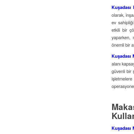
Kuşadası M
olarak, inşa
ev sahipliği
etkili bir 
yaparken, m
önemli bir a
Kuşadası M
alanı kapsa
güvenli bir 
işletmelere
operasyonel 
Maka
Kulla
Kuşadası M