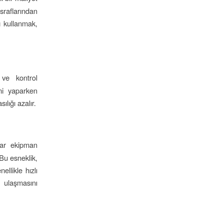
sraflarından
ı kullanmak,
 ve kontrol
ini yaparken
ılığı azalır.
dar ekipman
 Bu esneklik,
ellikle hızlı
 ulaşmasını