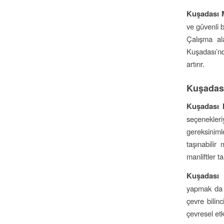
Kuşadası M
ve güvenli b
Çalışma ala
Kuşadası’nd
artırır.
Kuşadası
Kuşadası M
seçenekler
gereksinimle
taşınabilir
manliftler ta
Kuşadası 
yapmak da 
çevre bilinc
çevresel etk