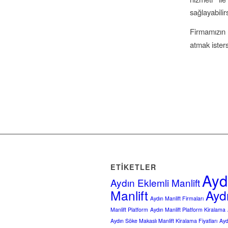
sağlayabilirs
Firmamızın 
atmak isters
ETIKETLER
Aydı
Aydın Eklemli Manlift
Manlift
Ayd
Aydın Manlift Firmaları
Manlift Platform
Aydın Manlift Platform Kiralama
Aydın Söke Makaslı Manlift Kiralama Fiyatları
Ayd