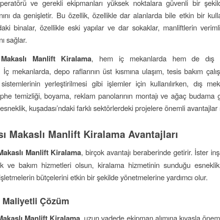
peratörü ve gerekli ekipmanları yüksek noktalara güvenli bir şekil
ını da genişletir. Bu özellik, özellikle dar alanlarda bile etkin bir kul
ki binalar, özellikle eski yapılar ve dar sokaklar, manliftlerin veriml
nı sağlar.
Makaslı Manlift Kiralama
, hem iç mekanlarda hem de dış 
lir. İç mekanlarda, depo raflarının üst kısmına ulaşım, tesis bakım çalı
sistemlerinin yerleştirilmesi gibi işlemler için kullanılırken, dış me
ephe temizliği, boyama, reklam panolarının montajı ve ağaç budama gib
 esneklik, kuşadası’ndaki farklı sektörlerdeki projelere önemli avantajlar 
ı Makaslı Manlift Kiralama Avantajları
akaslı Manlift Kiralama
, birçok avantajı beraberinde getirir. İster in
lik ve bakım hizmetleri olsun, kiralama hizmetinin sunduğu esnekli
 işletmelerin bütçelerini etkin bir şekilde yönetmelerine yardımcı olur.
 Maliyetli Çözüm
akaslı Manlift Kiralama
, uzun vadede ekipman alımına kıyasla önemli