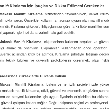
nlift Kiralama İçin İpuçları ve Dikkat Edilmesi Gerekenler
Makaslı Manlift Kiralama
hizmetinden faydalanırken, dikkat edilm
li nokta vardır. Öncelikle, kullanım amacınıza uygun olan manlift mod
lidir. Kiralama şirketleri, ihtiyaçlarınıza göre farklı tipte manliftler s
 yapmak, işlerinizi daha verimli hale getirecektir.
akaslı Manlift Kiralama
, ekipmanların kullanım koşulları ve güvenl
ilgi almak da önemlidir. Ekipmanları kullanmadan önce operatör eğ
üvenlik açısından kritik bir adımdır. Kiralama şirketiyle iletişime geç
m teknik bilgileri ve güvenlik protokollerini öğrenmek, olası riskl
adası’nda Yükseklerde Güvenle Çalışın
Makaslı Manlift Kiralama
, bakım ve temizlik projelerinizde yüks
n makaslı manlift kiralama, etkili, güvenli ve ekonomik bir çözüm sunm
em de bireysel kullanıcılar için uygun fiyatlarla erişilebilen bu ekipm
ve güvenli çalışma imkanı sağlar. Doğru ekipman seçimi ve profesyonel 
e işlerinizi sorunsuz bir şekilde tamamlayabilir, zaman ve maliye