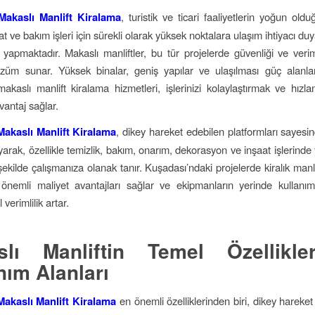
akaslı Manlift Kiralama
, turistik ve ticari faaliyetlerin yoğun old
at ve bakım işleri için sürekli olarak yüksek noktalara ulaşım ihtiyacı du
 yapmaktadır. Makaslı manliftler, bu tür projelerde güvenliği ve veriml
çözüm sunar. Yüksek binalar, geniş yapılar ve ulaşılması güç alanl
akaslı manlift kiralama hizmetleri, işlerinizi kolaylaştırmak ve hızla
vantaj sağlar.
akaslı Manlift Kiralama
, dikey hareket edebilen platformları sayesin
yarak, özellikle temizlik, bakım, onarım, dekorasyon ve inşaat işlerinde
şekilde çalışmanıza olanak tanır. Kuşadası’ndaki projelerde kiralık manli
 önemli maliyet avantajları sağlar ve ekipmanların yerinde kullanı
verimlilik artar.
slı Manliftin Temel Özellikle
nım Alanları
akaslı Manlift Kiralama
en önemli özelliklerinden biri, dikey hareket k