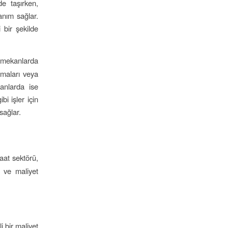
de taşırken,
lanım sağlar.
i bir şekilde
mekanlarda
şmaları veya
kanlarda ise
i işler için
sağlar.
şaat sektörü,
k ve maliyet
 bir maliyet