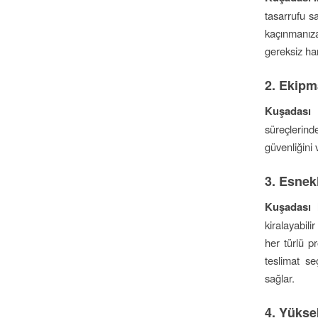
tasarrufu s
kaçınmanıza
gereksiz ha
2.
Ekipm
Kuşadası 
süreçlerind
güvenliğini v
3.
Esnekl
Kuşadası 
kiralayabili
her türlü pr
teslimat s
sağlar.
4.
Yüksek