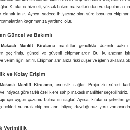
ağlar. Kiralama hizmeti, yüksek bakım maliyetlerinden ve depolama ma
 olanak tanır. Ayrıca, sadece ihtiyacınız olan süre boyunca ekipman
rcamalardan kaçınmanıza yardımcı olur.
an Güncel ve Bakımlı
Makaslı Manlift Kiralama
manliftler genellikle düzenli bakım
en geçirilmiş, güncel ve güvenli ekipmanlardır. Bu, kullanıcının iş
e verimliliğini artırır. Ekipmanların arıza riski düşer ve işlerin aksama olas
ik ve Kolay Erişim
Makaslı Manlift Kiralama
, esneklik sağlar. Projenizin süresi ka
r ve ihtiyaca göre farklı özelliklere sahip makaslı manliftler seçebilirsiniz.
oje için uygun çözümü bulmanızı sağlar. Ayrıca, kiralama şirketleri gen
eçenekleri sunarak ekipmanların ihtiyaç duyduğunuz yere zamanında
 Verimlilik