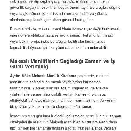
çok inşaat ve dış cephe çalışmasında, makaslı manliftlerin
güvenlik sağlayan özellikleri büyük önem taşır. Bu araçlar, düşme
veya başka türden kaza risklerini en aza indirir ve yüksek
alanlarda yapılacak işleri daha güvenli hale getirir.
Bununla birlikte, makaslı manliftlerin kolayca yer değiştirebilmesi,
operatörlere oldukça fazla esneklik sunar. Herhangi bir inşaat
veya bakım projesinde, bu araçlar belirli alanlarda hızlıca
taşınabilir, böylece işin her yönü daha hızlı tamamlanabilir.
Makaslı Manliftlerin Sağladığı Zaman ve İş
Gücü Verimliliği
Aydın Söke Makaslı Manlift Kiralama
projelerde, makaslı
manliftlerin sağladığı en büyük faydalardan biri zaman
tasarrufudur. Yüksek alanlara erişim sağlamak, geleneksel
yöntemlerle zaman alıcı olabilir ve işin kalitesini olumsuz
etkileyebilir. Ancak makaslı manliftler, hem hızlı hem de verimli
bir şekilde yüksek alanlara ulaşma imkânı sunar.
İnşaat projeleri gibi büyük ölçekli çalışmalar, genellikle sıkı zaman
çizelgeleri ile yürütülür. Makaslı manliftler, bu tür projelerin daha
hızlı bir şekilde tamamlanmasını sağlar. Yüksek alanda yapılan