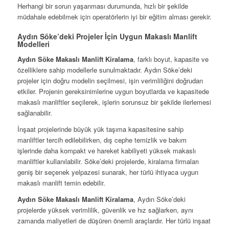
Herhangi bir sorun yaşanması durumunda, hızlı bir şekilde
müdahale edebilmek için operatörlerin iyi bir eğitim alması gerekir.
Aydın Söke’deki Projeler İçin Uygun Makaslı Manlift
Modelleri
Aydın Söke Makaslı Manlift Kiralama
, farklı boyut, kapasite ve
özelliklere sahip modellerle sunulmaktadır. Aydın Söke’deki
projeler için doğru modelin seçilmesi, işin verimliliğini doğrudan
etkiler. Projenin gereksinimlerine uygun boyutlarda ve kapasitede
makaslı manliftler seçilerek, işlerin sorunsuz bir şekilde ilerlemesi
sağlanabilir.
İnşaat projelerinde büyük yük taşıma kapasitesine sahip
manliftler tercih edilebilirken, dış cephe temizlik ve bakım
işlerinde daha kompakt ve hareket kabiliyeti yüksek makaslı
manliftler kullanılabilir. Söke’deki projelerde, kiralama firmaları
geniş bir seçenek yelpazesi sunarak, her türlü ihtiyaca uygun
makaslı manlift temin edebilir.
Aydın Söke Makaslı Manlift Kiralama
, Aydın Söke’deki
projelerde yüksek verimlilik, güvenlik ve hız sağlarken, aynı
zamanda maliyetleri de düşüren önemli araçlardır. Her türlü inşaat