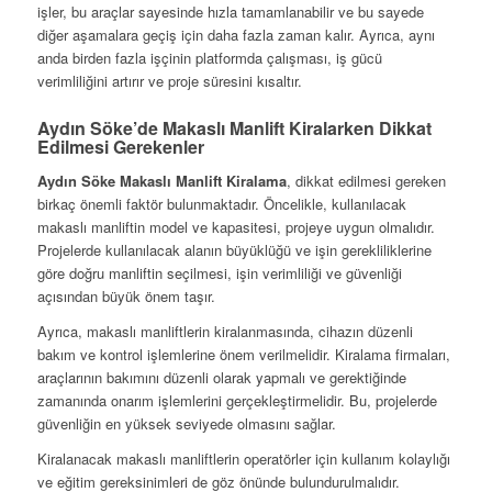
işler, bu araçlar sayesinde hızla tamamlanabilir ve bu sayede
diğer aşamalara geçiş için daha fazla zaman kalır. Ayrıca, aynı
anda birden fazla işçinin platformda çalışması, iş gücü
verimliliğini artırır ve proje süresini kısaltır.
Aydın Söke’de Makaslı Manlift Kiralarken Dikkat
Edilmesi Gerekenler
Aydın Söke Makaslı Manlift Kiralama
, dikkat edilmesi gereken
birkaç önemli faktör bulunmaktadır. Öncelikle, kullanılacak
makaslı manliftin model ve kapasitesi, projeye uygun olmalıdır.
Projelerde kullanılacak alanın büyüklüğü ve işin gerekliliklerine
göre doğru manliftin seçilmesi, işin verimliliği ve güvenliği
açısından büyük önem taşır.
Ayrıca, makaslı manliftlerin kiralanmasında, cihazın düzenli
bakım ve kontrol işlemlerine önem verilmelidir. Kiralama firmaları,
araçlarının bakımını düzenli olarak yapmalı ve gerektiğinde
zamanında onarım işlemlerini gerçekleştirmelidir. Bu, projelerde
güvenliğin en yüksek seviyede olmasını sağlar.
Kiralanacak makaslı manliftlerin operatörler için kullanım kolaylığı
ve eğitim gereksinimleri de göz önünde bulundurulmalıdır.