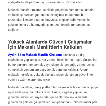
maliyetlerini düşürürken aynı zamanda iş gücünü artırır.
Makaslı manlift kiralama, özellikle projelerin zaman kısıtlamaları
ve belirli iş süreleri göz önüne alındığında mükemmel bir
çözümdür. Kiralama süresi boyunca, projeler daha verimli bir
şekilde ilerler ve bu sayede işlerin zamanında tamamlanması
sağlanır.
Yüksek Alanlarda Güvenli Çalışmalar
İçin Makaslı Manliftlerin Katkıları
Aydın Söke Makaslı Manlift Kiralama
binalarda ve dış
cephelerde yapılan işler, her zaman belirli bir risk taşır. Çalışanlar,
bu tür alanlara tırmanmak veya ulaşmak için çoğu zaman zorlu
ve tehlikeli yöntemlere başvurmak zorunda kalabilir. Ancak
makaslı manliftler, yüksek alanlara ulaşmak için en güvenli ve
verimli çözüm olarak öne çıkar.
Makaslı manliftler, geniş platformları sayesinde birden fazla işçiye
aynı anda çalışma imkânı tanır. Ayrıca, sağlam yapıları ve
güvenlik sistemleri sayesinde, çalışanlar yüksek alanlarda
güvenli bir şekilde çalışabilirler. Yenipazar’dan Söke’ye kadar pek