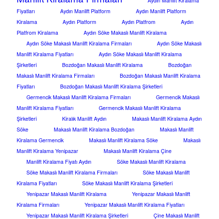
Aydın Manlift Kiralama
Fiyatları
Aydın Manlift Platform
Aydın Manlift Platform
Kiralama
Aydın Platform
Aydın Platfrom
Aydın
Platfrom Kiralama
Aydın Söke Makaslı Manlift Kiralama
Aydın Söke Makaslı Manlift Kiralama Firmaları
Aydın Söke Makaslı
Manlift Kiralama Fiyatları
Aydın Söke Makaslı Manlift Kiralama
Şirketleri
Bozdoğan Makaslı Manlift Kiralama
Bozdoğan
Makaslı Manlift Kiralama Firmaları
Bozdoğan Makaslı Manlift Kiralama
Fiyatları
Bozdoğan Makaslı Manlift Kiralama Şirketleri
Germencik Makaslı Manlift Kiralama Firmaları
Germencik Makaslı
Manlift Kiralama Fiyatları
Germencik Makaslı Manlift Kiralama
Şirketleri
Kiralık Manlift Aydın
Makaslı Manlift Kiralama Aydın
Söke
Makaslı Manlift Kiralama Bozdoğan
Makaslı Manlift
Kiralama Germencik
Makaslı Manlift Kiralama Söke
Makaslı
Manlift Kiralama Yenipazar
Makaslı Manlift Kiralama Çine
Manlift Kiralama Fiyatı Aydın
Söke Makaslı Manlift Kiralama
Söke Makaslı Manlift Kiralama Firmaları
Söke Makaslı Manlift
Kiralama Fiyatları
Söke Makaslı Manlift Kiralama Şirketleri
Yenipazar Makaslı Manlift Kiralama
Yenipazar Makaslı Manlift
Kiralama Firmaları
Yenipazar Makaslı Manlift Kiralama Fiyatları
Yenipazar Makaslı Manlift Kiralama Şirketleri
Çine Makaslı Manlift