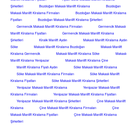
Şirketleri
Bozdoğan Makaslı Manlift Kiralama
Bozdoğan
Makaslı Manlift Kiralama Firmaları
Bozdoğan Makaslı Manlift Kiralama
Fiyatları
Bozdoğan Makaslı Manlift Kiralama Şirketleri
Germencik Makaslı Manlift Kiralama Firmaları
Germencik Makaslı
Manlift Kiralama Fiyatları
Germencik Makaslı Manlift Kiralama
Şirketleri
Kiralık Manlift Aydın
Makaslı Manlift Kiralama Aydın
Söke
Makaslı Manlift Kiralama Bozdoğan
Makaslı Manlift
Kiralama Germencik
Makaslı Manlift Kiralama Söke
Makaslı
Manlift Kiralama Yenipazar
Makaslı Manlift Kiralama Çine
Manlift Kiralama Fiyatı Aydın
Söke Makaslı Manlift Kiralama
Söke Makaslı Manlift Kiralama Firmaları
Söke Makaslı Manlift
Kiralama Fiyatları
Söke Makaslı Manlift Kiralama Şirketleri
Yenipazar Makaslı Manlift Kiralama
Yenipazar Makaslı Manlift
Kiralama Firmaları
Yenipazar Makaslı Manlift Kiralama Fiyatları
Yenipazar Makaslı Manlift Kiralama Şirketleri
Çine Makaslı Manlift
Kiralama
Çine Makaslı Manlift Kiralama Firmaları
Çine
Makaslı Manlift Kiralama Fiyatları
Çine Makaslı Manlift Kiralama
Şirketleri