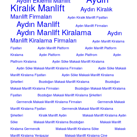
Aydın Eklemli Manlift
Kiralık Manlift
Aydın Kiralık
Manlift Firmaları
Aydın Kiralık Manlift Fiyatları
Aydın Manlift
Aydın Manlift Firmaları
Aydın Manlift Kiralama
Aydın
Manlift Kiralama Firmaları
Aydın Manlift Kiralama
Fiyatları
Aydın Manlift Platform
Aydın Manlift Platform
Kiralama
Aydın Platform
Aydın Platfrom
Aydın
Platfrom Kiralama
Aydın Söke Makaslı Manlift Kiralama
Aydın Söke Makaslı Manlift Kiralama Firmaları
Aydın Söke Makaslı
Manlift Kiralama Fiyatları
Aydın Söke Makaslı Manlift Kiralama
Şirketleri
Bozdoğan Makaslı Manlift Kiralama
Bozdoğan
Makaslı Manlift Kiralama Firmaları
Bozdoğan Makaslı Manlift Kiralama
Fiyatları
Bozdoğan Makaslı Manlift Kiralama Şirketleri
Germencik Makaslı Manlift Kiralama Firmaları
Germencik Makaslı
Manlift Kiralama Fiyatları
Germencik Makaslı Manlift Kiralama
Şirketleri
Kiralık Manlift Aydın
Makaslı Manlift Kiralama Aydın
Söke
Makaslı Manlift Kiralama Bozdoğan
Makaslı Manlift
Kiralama Germencik
Makaslı Manlift Kiralama Söke
Makaslı
Manlift Kiralama Yenipazar
Makaslı Manlift Kiralama Çine