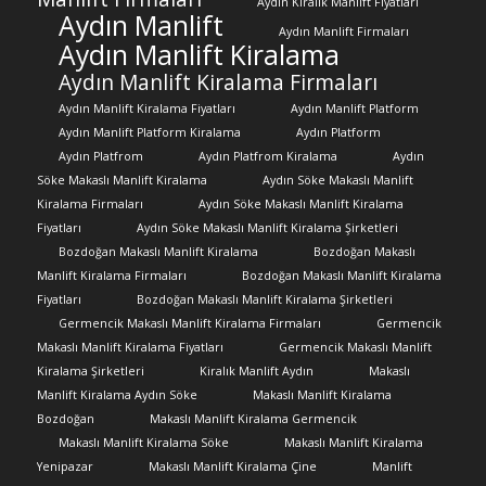
Aydın Kiralık Manlift Fiyatları
Aydın Manlift
Aydın Manlift Firmaları
Aydın Manlift Kiralama
Aydın Manlift Kiralama Firmaları
Aydın Manlift Kiralama Fiyatları
Aydın Manlift Platform
Aydın Manlift Platform Kiralama
Aydın Platform
Aydın Platfrom
Aydın Platfrom Kiralama
Aydın
Söke Makaslı Manlift Kiralama
Aydın Söke Makaslı Manlift
Kiralama Firmaları
Aydın Söke Makaslı Manlift Kiralama
Fiyatları
Aydın Söke Makaslı Manlift Kiralama Şirketleri
Bozdoğan Makaslı Manlift Kiralama
Bozdoğan Makaslı
Manlift Kiralama Firmaları
Bozdoğan Makaslı Manlift Kiralama
Fiyatları
Bozdoğan Makaslı Manlift Kiralama Şirketleri
Germencik Makaslı Manlift Kiralama Firmaları
Germencik
Makaslı Manlift Kiralama Fiyatları
Germencik Makaslı Manlift
Kiralama Şirketleri
Kiralık Manlift Aydın
Makaslı
Manlift Kiralama Aydın Söke
Makaslı Manlift Kiralama
Bozdoğan
Makaslı Manlift Kiralama Germencik
Makaslı Manlift Kiralama Söke
Makaslı Manlift Kiralama
Yenipazar
Makaslı Manlift Kiralama Çine
Manlift