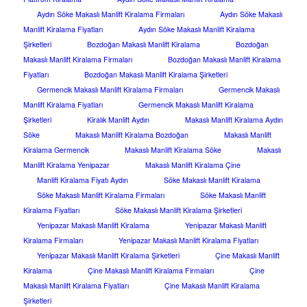
Aydın Söke Makaslı Manlift Kiralama Firmaları
Aydın Söke Makaslı
Manlift Kiralama Fiyatları
Aydın Söke Makaslı Manlift Kiralama
Şirketleri
Bozdoğan Makaslı Manlift Kiralama
Bozdoğan
Makaslı Manlift Kiralama Firmaları
Bozdoğan Makaslı Manlift Kiralama
Fiyatları
Bozdoğan Makaslı Manlift Kiralama Şirketleri
Germencik Makaslı Manlift Kiralama Firmaları
Germencik Makaslı
Manlift Kiralama Fiyatları
Germencik Makaslı Manlift Kiralama
Şirketleri
Kiralık Manlift Aydın
Makaslı Manlift Kiralama Aydın
Söke
Makaslı Manlift Kiralama Bozdoğan
Makaslı Manlift
Kiralama Germencik
Makaslı Manlift Kiralama Söke
Makaslı
Manlift Kiralama Yenipazar
Makaslı Manlift Kiralama Çine
Manlift Kiralama Fiyatı Aydın
Söke Makaslı Manlift Kiralama
Söke Makaslı Manlift Kiralama Firmaları
Söke Makaslı Manlift
Kiralama Fiyatları
Söke Makaslı Manlift Kiralama Şirketleri
Yenipazar Makaslı Manlift Kiralama
Yenipazar Makaslı Manlift
Kiralama Firmaları
Yenipazar Makaslı Manlift Kiralama Fiyatları
Yenipazar Makaslı Manlift Kiralama Şirketleri
Çine Makaslı Manlift
Kiralama
Çine Makaslı Manlift Kiralama Firmaları
Çine
Makaslı Manlift Kiralama Fiyatları
Çine Makaslı Manlift Kiralama
Şirketleri