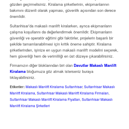
gözden geçirmelisiniz. Kiralama şirketlerinin, ekipmanlarının
bakımını düzenli olarak yapması, güvenlik açısından son derece
önemlidir.
Sultanhisar’da makaslı manlift kiralarken, ayrıca ekipmanların
çalışma koşullarını da değerlendirmek önemlidir. Ekipmanların
güvenliği ve operatör eğitimi gibi faktörler, projelerin başarılı bir
şekilde tamamlanabilmesi için kritik öneme sahiptir. Kiralama
şirketlerinden, işinize en uygun makaslı manlift modelini seçerek,
hem güvenliği hem de verimliliği en üst düzeye çıkarabilirsiniz.
Firmamızın diğer bloklarından biri olan
Davutlar Makaslı Manlift
Kiralama
bloğumuza göz atmak isterseniz buraya
tıklayabilirsiniz.
Etiketler:
Makaslı Manlift Kiralama Sultanhisar
,
Sultanhisar Makaslı
Manlift Kiralama
,
Sultanhisar Makaslı Manlift Kiralama Firmaları
,
Sultanhisar Makaslı Manlift Kiralama Fiyatları
,
Sultanhisar Makaslı
Manlift Kiralama Şirketleri