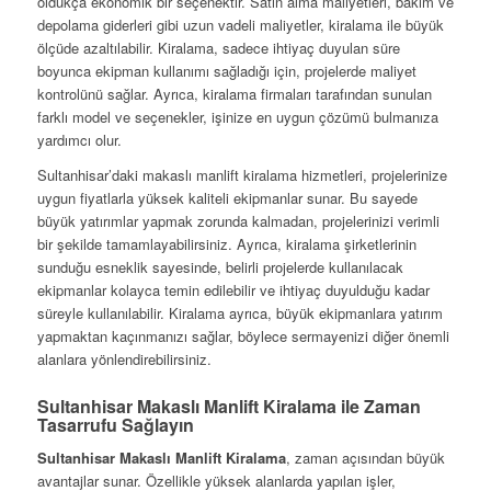
oldukça ekonomik bir seçenektir. Satın alma maliyetleri, bakım ve
depolama giderleri gibi uzun vadeli maliyetler, kiralama ile büyük
ölçüde azaltılabilir. Kiralama, sadece ihtiyaç duyulan süre
boyunca ekipman kullanımı sağladığı için, projelerde maliyet
kontrolünü sağlar. Ayrıca, kiralama firmaları tarafından sunulan
farklı model ve seçenekler, işinize en uygun çözümü bulmanıza
yardımcı olur.
Sultanhisar’daki makaslı manlift kiralama hizmetleri, projelerinize
uygun fiyatlarla yüksek kaliteli ekipmanlar sunar. Bu sayede
büyük yatırımlar yapmak zorunda kalmadan, projelerinizi verimli
bir şekilde tamamlayabilirsiniz. Ayrıca, kiralama şirketlerinin
sunduğu esneklik sayesinde, belirli projelerde kullanılacak
ekipmanlar kolayca temin edilebilir ve ihtiyaç duyulduğu kadar
süreyle kullanılabilir. Kiralama ayrıca, büyük ekipmanlara yatırım
yapmaktan kaçınmanızı sağlar, böylece sermayenizi diğer önemli
alanlara yönlendirebilirsiniz.
Sultanhisar Makaslı Manlift Kiralama ile Zaman
Tasarrufu Sağlayın
Sultanhisar Makaslı Manlift Kiralama
, zaman açısından büyük
avantajlar sunar. Özellikle yüksek alanlarda yapılan işler,