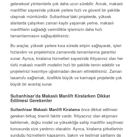
geleneksel yöntemlerle çok daha uzun sürebilir. Ancak, makaslı
manliftler sayesinde yüksek yerlere hızlı ve güvenli bir şekilde
ulaşmak mümkündür. Sultanhisar’daki projelerde, yüksek
alanlarda çalışırken zaman kaybı yaşamak yerine, makaslı
manliftlerin sağladığı verimlilikle işlerinizin daha hızlı
tamamlanmasını sağlayabilirsiniz.
Bu araçlar, yüksek yerlere kısa sürede erişim sağlayarak, işleri
hızlandırır ve projelerinize zamanında tamamlanma garantisi
sunar. Ayrıca, kiralama hizmetleri sayesinde ihtiyacınız olan her
türlü makaslı manlift modelini hızlı bir şekilde temin edebilir ve
projelerinizi kesintiye uğratmadan devam ettirebilirsiniz. Zaman
tasarrufu sağlamak, özellikle büyük ve karmaşık projelerde çok
büyük bir avantaj sunar.
Sultanhisar’da Makaslı Manlift Kiralarken Dikkat
Edilmesi Gerekenler
Sultanhisar Makaslı Manlift Kiralama
önce dikkat edilmesi
gereken birkaç önemli faktör vardır. İhtiyacınız olan ekipmanı
belirlemek, doğru model ve yüksekliğe sahip manliftin seçilmesi
konusunda size yardımcı olacaktır. Ayrıca, kiralama şirketlerinin
sunduğu hizmetlerin kapsamını, bakım ve teslimat şartlarını da