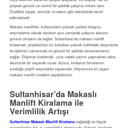
projede güvenli ve verimli bir şekilde çalışma imkanı tanır.
Özellikle inşaat, temizlik ve bakım gibi sektörlerde tercih
edilmektedir.
Makaslı manliftler, kullanıcıların yüksek yerlere kolayca
erişmelerine olanak tanırken aynı zamanda çalışma alanının
güvenli olmasını da sağlar. Sultanhisar’da makaslı manlift
kiralamak, projelerinize hız katarken yüksek kalitedeki ekipmanlar
ile işlerinizi zamanında ve güvenli bir şekilde tamamlamanızı
sağlar. Ekipman kiralamak, uzun vadeli yatırım yapmaktan daha
ekonomik bir seçenek sunar. Ayrıca, kiralama firmalarının
sunduğu çeşitli seçenekler sayesinde, ihtiyacınıza en uygun
makaslı manlift modelini seçebilirsiniz.
Sultanhisar’da Makaslı
Manlift Kiralama ile
Verimlilik Artışı
Sultanhisar Makaslı Manlift Kiralama
sağladığı en büyük
avantajlardan biri, iş verimliliğini artırmasıdır. Yüksek alanlarda