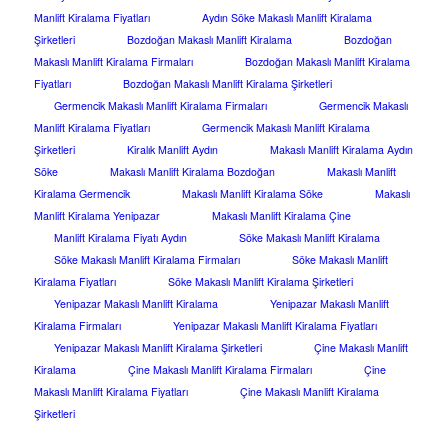
Manlift Kiralama Fiyatları
Aydın Söke Makaslı Manlift Kiralama
Şirketleri
Bozdoğan Makaslı Manlift Kiralama
Bozdoğan
Makaslı Manlift Kiralama Firmaları
Bozdoğan Makaslı Manlift Kiralama
Fiyatları
Bozdoğan Makaslı Manlift Kiralama Şirketleri
Germencik Makaslı Manlift Kiralama Firmaları
Germencik Makaslı
Manlift Kiralama Fiyatları
Germencik Makaslı Manlift Kiralama
Şirketleri
Kiralık Manlift Aydın
Makaslı Manlift Kiralama Aydın
Söke
Makaslı Manlift Kiralama Bozdoğan
Makaslı Manlift
Kiralama Germencik
Makaslı Manlift Kiralama Söke
Makaslı
Manlift Kiralama Yenipazar
Makaslı Manlift Kiralama Çine
Manlift Kiralama Fiyatı Aydın
Söke Makaslı Manlift Kiralama
Söke Makaslı Manlift Kiralama Firmaları
Söke Makaslı Manlift
Kiralama Fiyatları
Söke Makaslı Manlift Kiralama Şirketleri
Yenipazar Makaslı Manlift Kiralama
Yenipazar Makaslı Manlift
Kiralama Firmaları
Yenipazar Makaslı Manlift Kiralama Fiyatları
Yenipazar Makaslı Manlift Kiralama Şirketleri
Çine Makaslı Manlift
Kiralama
Çine Makaslı Manlift Kiralama Firmaları
Çine
Makaslı Manlift Kiralama Fiyatları
Çine Makaslı Manlift Kiralama
Şirketleri